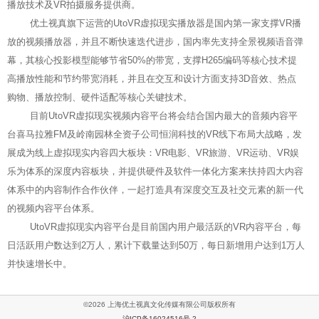
播放技术及VR拍摄服务提供商。
优土视真旗下运营的UtoVR虚拟现实播放器是国内第一家支撑VR播
放的视频播放器，并且不断快速迭代进步，国内率先支持全景视频语音弹
幕，其核心投影模型能够节省50%的带宽，支撑H265编码等核心技术提
高播放性能和节约带宽消耗，并且在交互和设计方面支持3D音效、热点
购物、播放控制、硬件适配等核心关键技术。
目前UtoVR虚拟现实视频内容平台将会结合国内最大的音频内容平
台喜马拉雅FM及岭南园林全资子公司恒润科技的VR线下布局大战略，发
展成为线上虚拟现实内容四大板块：VR电影、VR旅游、VR运动、VR娱
乐为体系的深度内容板块，并提供硬件及软件一体化方案来扶持四大内容
体系中的内容制作合作伙伴，一起打造具有深度交互及社交元素的新一代
的视频内容平台体系。
UtoVR虚拟现实内容平台是目前国内用户最活跃的VR内容平台，每
日活跃用户数达到2万人，累计下载量达到50万，每日新增用户达到1万人
并快速增长中。
©2026 上海优土视真文化传媒有限公司版权所有
沪ICP备16024516号-2