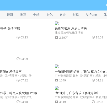
最新
推荐
专辑
文化
旅游
影视
AirPano
体
野孩子 深情演唱
民族管弦乐 乐从大湾来
唱
珠海民族管弦乐团演奏
03:13
15:03
2.39万
03:09
胡诉说的爱情故事
一场旧时喧闹婚宴，“舞”出权力文化的
舞剧《沙湾往事》精彩片段
广东歌舞剧院 舞剧《沙湾往事》精彩片段
07:32
1549
04:11
子残暴，岭南人视死如归气概
“舞”龙舟，广东音乐《赛龙夺锦》
舞剧《沙湾往事》精彩片段
广东歌舞剧院 舞剧《沙湾往事》精彩片段
03:48
3819
08:03