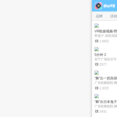
UtoVR
品牌
活动
VR歌曲视频-
野孩子 深情演
1.69万
5分钟 2
苏宁广场音乐节
2577
“舞”出一把高
广东歌舞剧院 
1.33万
“舞”出日本鬼
广东歌舞剧院 
2431