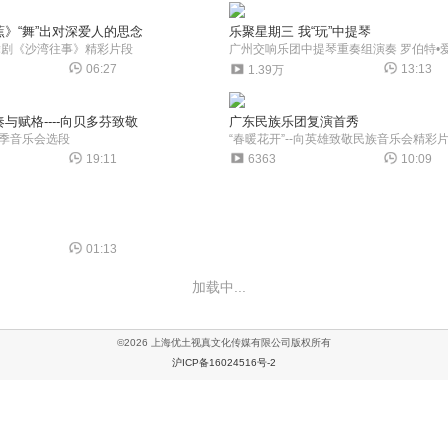
》“舞”出对深爱人的思念
乐聚星期三 我“玩”中提琴
舞剧《沙湾往事》精彩片段
06:27
13:13
1.39万
与赋格----向贝多芬致敬
广东民族乐团复演首秀
季音乐会选段
“春暖花开”--向英雄致敬民族音乐会精彩
19:11
6363
10:09
01:13
加载中...
©2026 上海优土视真文化传媒有限公司版权所有
沪ICP备16024516号-2