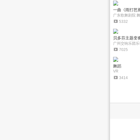
一曲《雨打芭蕉
广东歌舞剧院 
5332
贝多芬主题变奏
广州交响乐团乐
7025
舞蹈
VR
3414